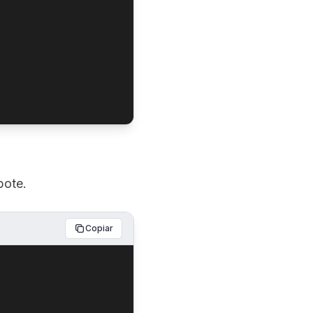
bote.
Copiar