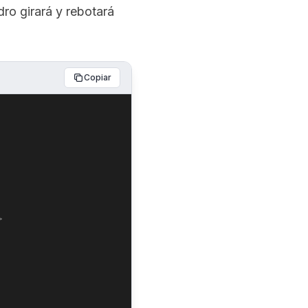
ro girará y rebotará
Copiar
>