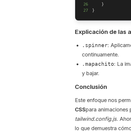
26
}
27
}
Explicación de las
.spinner
: Aplicam
continuamente.
.mapachito
: La i
y bajar.
Conclusión
Este enfoque nos perm
CSS
para animaciones 
tailwind.config.js
. Aho
lo que demuestra cómo 