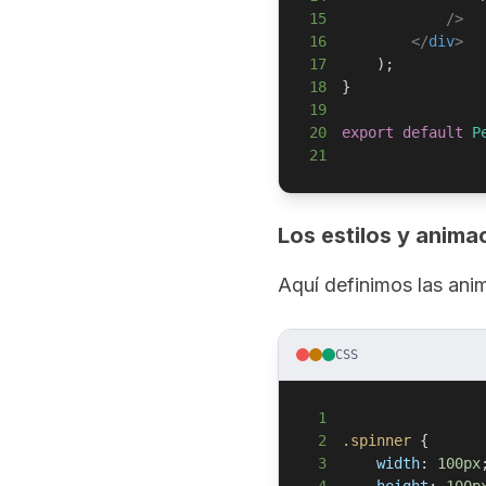
15
/>
16
</
div
>
17
)
;
18
}
19
20
export
default
P
21
Los estilos y anim
Aquí definimos las an
CSS
1
2
.spinner
{
3
width
:
100
px