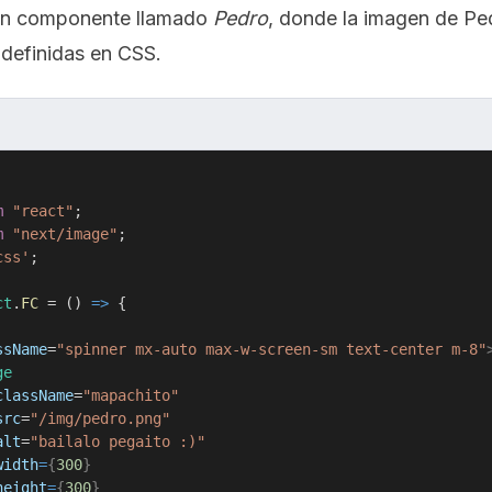
un componente llamado
Pedro
, donde la imagen de Ped
 definidas en CSS.
m
"react"
;
m
"next/image"
;
css'
;
ct
.
FC
=
(
)
=>
{
ssName
=
"
spinner mx-auto max-w-screen-sm text-center m-8
"
ge
className
=
"
mapachito
"
src
=
"
/img/pedro.png
"
alt
=
"
bailalo pegaito :)
"
width
=
{
300
}
height
=
{
300
}