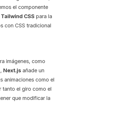
remos el componente
n
Tailwind CSS
para la
os con CSS tradicional
ara imágenes, como
o,
Next.js
añade un
tas animaciones como el
 tanto el giro como el
ener que modificar la