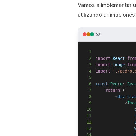
Vamos a implementar 
utilizando animaciones
TSX
1
2
import
React
fro
3
import
Image
fro
4
import
'./pedro.
5
6
const
Pedro
:
Rea
7
return
(
8
<
div
cla
9
<
Ima
10
11
12
13
14