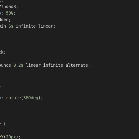
x
;
#f5dad8
;
s
:
50
%
;
dden
;
pin 
6
s
 infinite linear
;
ck
;
ounce 
0.2
s
 linear infinite alternate
;
{
m
:
rotate
(
360
deg
)
;
e
{
eY
(
20
px
)
;