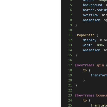
4
height
:
100
p
5
background
:
6
border-radiu
7
overflow
:
 hi
8
animation
:
 s
9
}
10
11
.mapachito
{
12
display
:
 blo
13
width
:
100
%
;
14
animation
:
 b
15
}
16
17
@keyframes
 spin
18
to
{
19
transfor
20
}
21
}
22
23
@keyframes
 bounc
24
to
{
25
translat