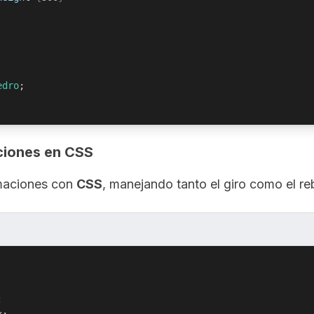
edro
;
aciones en CSS
imaciones con
CSS
, manejando tanto el giro como el re
;